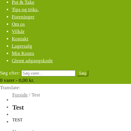
Put & Take
Tips og triks.
Foreninger
Om os
Vilkår
Kontakt
Lagersalg
Min Konto
Glemt adgangskode
Søg efter:
Søg
0
varer -
0,00
kr.
Translate:
Forside
/
Test
Test
TEST