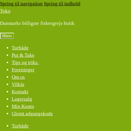
Spring til navigation
Spring til indhold
Toko
Danmarks billigste fiskergrejs butik
Menu
Turbåde
Put & Take
Tips og triks.
Foreninger
Om os
Vilkår
Kontakt
Lagersalg
Min Konto
Glemt adgangskode
Turbåde