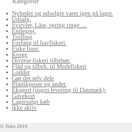
Kategorier
Nyheder og udsolgte varer igen på lager.
Udsalg.
Svirvler, Låse, spring ringe ....
Endegrej.
Trolling
Forfang til havfiskeri.
Fiske liner.
Kroge
Diverse fiskeri tilbehør.
Flåd og tilbeh. til Medefiskeri
Lodder
Gør det selv dele
Plastikposer og andet.
Eksport (ingen levering til Danmark).
Gavekort
Lagersalgs køb
ikke aktiv
© Toko 2019