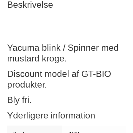
Beskrivelse
gram
-
-
O20
antal
Yacuma blink / Spinner med
mustard kroge.
Discount model af GT-BIO
produkter.
Bly fri.
Yderligere information