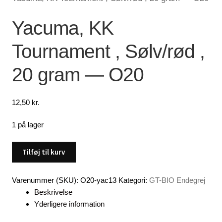
Lagersalg
Yacuma, KK
Tournament , Sølv/rød ,
Min Konto
20 gram — O20
Glemt adgangskode
12,50
kr.
1 på lager
Yacuma,
Tilføj til kurv
KK
Tournament
Varenummer (SKU):
O20-yac13
Kategori:
GT-BIO Endegrej
,
Beskrivelse
Sølv/rød
Yderligere information
,
20