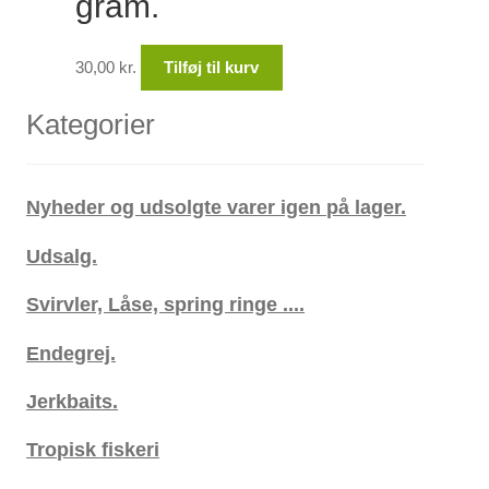
gram.
30,00
kr.
Tilføj til kurv
Kategorier
Nyheder og udsolgte varer igen på lager.
Udsalg.
Svirvler, Låse, spring ringe ....
Endegrej.
Jerkbaits.
Tropisk fiskeri