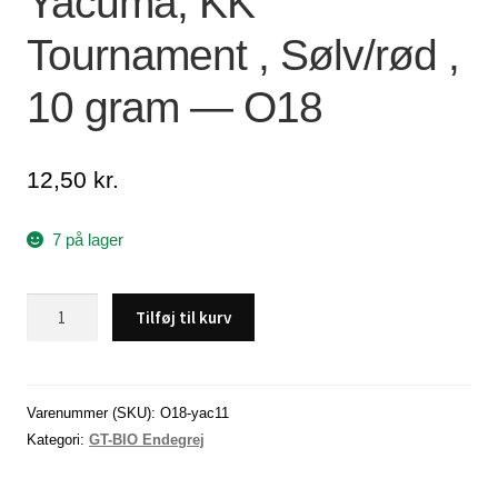
Yacuma, KK
Lagersalg
Tournament , Sølv/rød ,
10 gram — O18
Min Konto
Glemt adgangskode
12,50
kr.
7 på lager
Yacuma,
Tilføj til kurv
KK
Tournament
,
Sølv/rød
Varenummer (SKU):
O18-yac11
,
Kategori:
GT-BIO Endegrej
10
gram