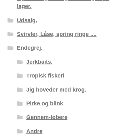
lager.
Udsalg.
Svirvler, Låse, spring ringe ....
Endegrej.
Jerkbaits.
Tropisk fiskeri
Jig hoveder med krog.
Pirke og blink
Gennem-løbere
Andre