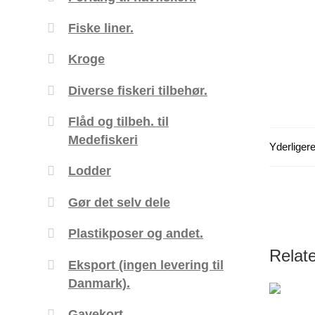
Fiske liner.
Kroge
Diverse fiskeri tilbehør.
Flåd og tilbeh. til
Medefiskeri
Yderligere
Lodder
Gør det selv dele
Plastikposer og andet.
Relat
Eksport (ingen levering til
Danmark).
Gavekort