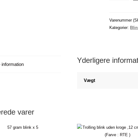
uden
kroge.
15
Varenummer (S
cm
Kategorier:
Bli
/
19
gram
-
Yderligere informa
 information
(Z021)
-
-
Vægt
X
6
antal
erede varer