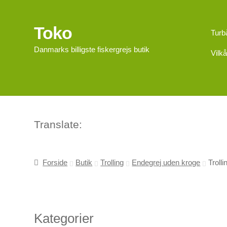
Toko
Spring
Spring
Turb
til
til
Danmarks billigste fiskergrejs butik
Vilkå
navigation
indhold
Translate:
Forside
Butik
Trolling
Endegrej uden kroge
Troll
Kategorier