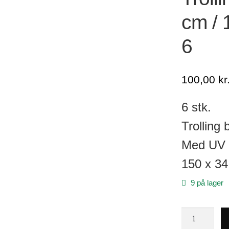
cm / 
6
100,00
kr
6 stk.
Trolling 
Med UV s
150 x 3
9 på lager
Trolling
blink