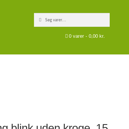
Søg
Søg
efter:
0
varer -
0,00
kr.
ing blink uden kroge. 15