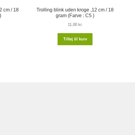
2 cm / 18
Trolling blink uden kroge ,12 cm / 18
)
gram (Farve : C5 )
11,00
kr.
Tilføj til kurv