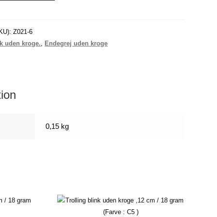
KU):
Z021-6
nk uden kroge.
,
Endegrej uden kroge
tion
0,15 kg