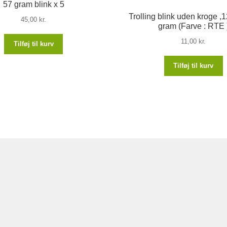
57 gram blink x 5
Trolling blink uden kroge ,1
45,00
kr.
gram (Farve : RTE 
11,00
kr.
Tilføj til kurv
Tilføj til kurv