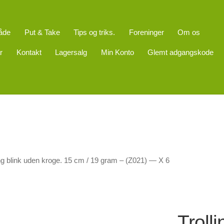
åde
Put & Take
Tips og triks.
Foreninger
Om os
r
Kontakt
Lagersalg
Min Konto
Glemt adgangskode
ing blink uden kroge. 15 cm / 19 gram – (Z021) — X 6
Troll