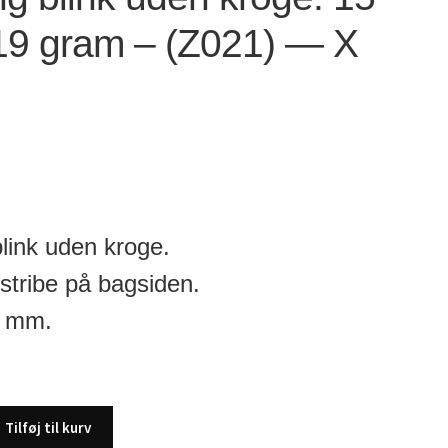
19 gram – (Z021) — X
.
blink uden kroge.
tribe på bagsiden.
4 mm.
Tilføj til kurv