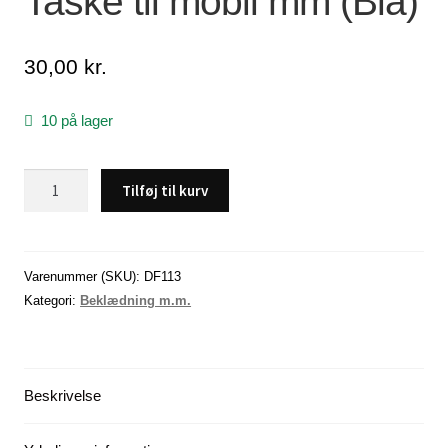
Taske til mobil mm (Blå)
Lagersalg
30,00
kr.
Min Konto
10 på lager
Glemt adgangskode
Taske
Tilføj til kurv
til
mobil
mm
(Blå)
Varenummer (SKU):
DF113
antal
Kategori:
Beklædning m.m.
Beskrivelse