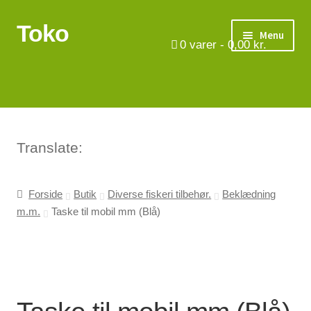
Toko
Spring
Spring
Menu
til
til
0
varer -
0,00
kr.
navigation
indhold
Turbåde
Put & Take
Tips og triks.
Translate:
Foreninger
Forside
Butik
Diverse fiskeri tilbehør.
Beklædning
m.m.
Taske til mobil mm (Blå)
Om os
Vilkår
Kontakt