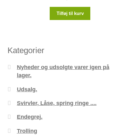
Tilføj til kurv
Kategorier
Nyheder og udsolgte varer igen på
lager.
Udsalg.
Svirvler, Låse, spring ringe ....
Endegrej.
Trolling