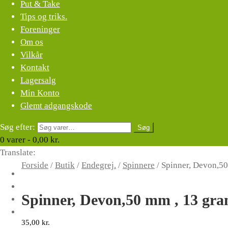
Put & Take
Tips og triks.
Foreninger
Om os
Vilkår
Kontakt
Lagersalg
Min Konto
Glemt adgangskode
Søg efter:
Søg
0
varer -
0,00
kr.
Translate:
Forside
/
Butik
/
Endegrej.
/
Spinnere
/
Spinner, Devon,50
Spinner, Devon,50 mm , 13 gra
35,00
kr.