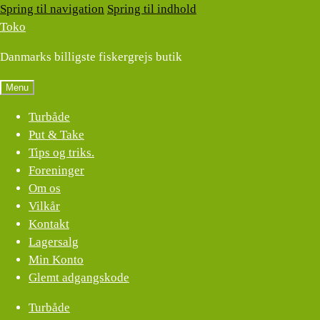
Spring til navigation
Spring til indhold
Toko
Danmarks billigste fiskergrejs butik
Menu
Turbåde
Put & Take
Tips og triks.
Foreninger
Om os
Vilkår
Kontakt
Lagersalg
Min Konto
Glemt adgangskode
Turbåde