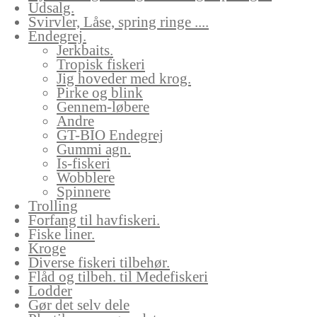
Udsalg.
Svirvler, Låse, spring ringe ....
Endegrej.
Jerkbaits.
Tropisk fiskeri
Jig hoveder med krog.
Pirke og blink
Gennem-løbere
Andre
GT-BIO Endegrej
Gummi agn.
Is-fiskeri
Wobblere
Spinnere
Trolling
Forfang til havfiskeri.
Fiske liner.
Kroge
Diverse fiskeri tilbehør.
Flåd og tilbeh. til Medefiskeri
Lodder
Gør det selv dele