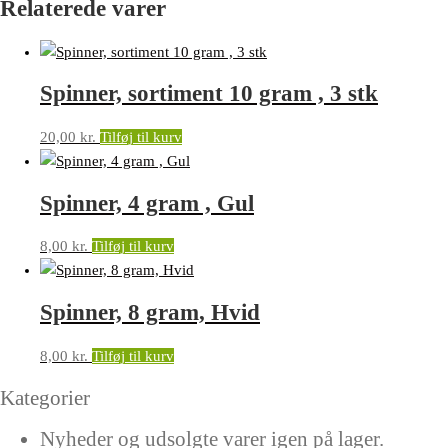
Relaterede varer
Spinner, sortiment 10 gram , 3 stk
20,00
kr.
Tilføj til kurv
Spinner, 4 gram , Gul
8,00
kr.
Tilføj til kurv
Spinner, 8 gram, Hvid
8,00
kr.
Tilføj til kurv
Kategorier
Nyheder og udsolgte varer igen på lager.