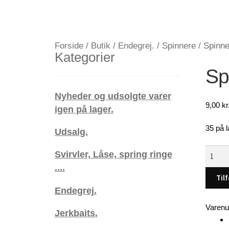
Forside
/
Butik
/
Endegrej.
/
Spinnere
/
Spinne
Kategorier
Sp
Nyheder og udsolgte varer
9,00
kr
igen på lager.
35 på l
Udsalg.
Spinner
Svirvler, Låse, spring ringe
6
....
gram
Tilf
(red)
Endegrej.
antal
Varen
Jerkbaits.