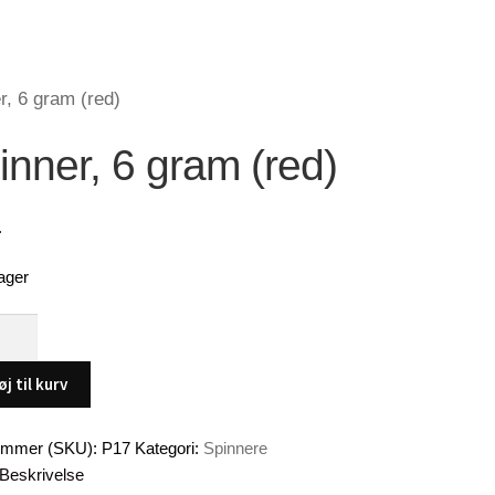
r, 6 gram (red)
inner, 6 gram (red)
.
ager
,
øj til kurv
ummer (SKU):
P17
Kategori:
Spinnere
Beskrivelse