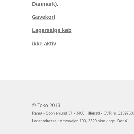
Danmark).
Gavekort
Lagersalgs køb
ikke aktiv
© Toko 2018
Rama - Sophienlund 37 - 3400 Hillerrød - CVR nr. 2159768
Lager adresse : Amtsvejen 109, 3320 skævinge. Dør 41.