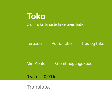
Toko
Spring
Spring
til
til
Danmarks billigste fiskergrejs butik
navigation
indhold
Turbåde
Put & Take
Tips og triks.
Min Konto
Glemt adgangskode
0
varer -
0,00
kr.
Translate: