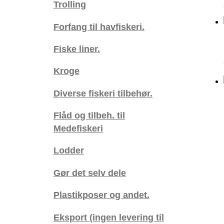
Trolling
Forfang til havfiskeri.
Fiske liner.
Kroge
Diverse fiskeri tilbehør.
Flåd og tilbeh. til
Medefiskeri
Lodder
Gør det selv dele
Plastikposer og andet.
Eksport (ingen levering til