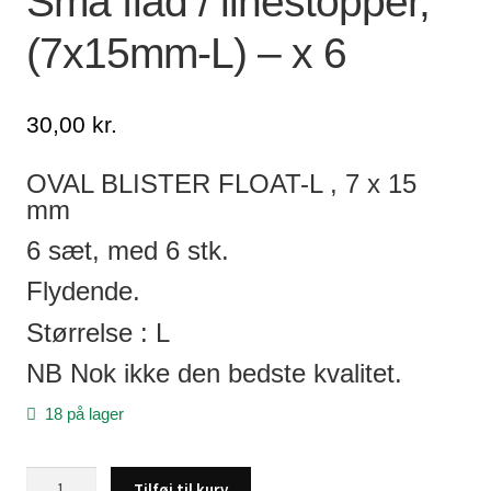
Små flåd / linestopper,
(7x15mm-L) – x 6
Lagersalg
Min Konto
30,00
kr.
Glemt adgangskode
OVAL BLISTER FLOAT-L , 7 x 15
mm
6 sæt, med 6 stk.
Flydende.
Størrelse : L
NB Nok ikke den bedste kvalitet.
18 på lager
Små
Tilføj til kurv