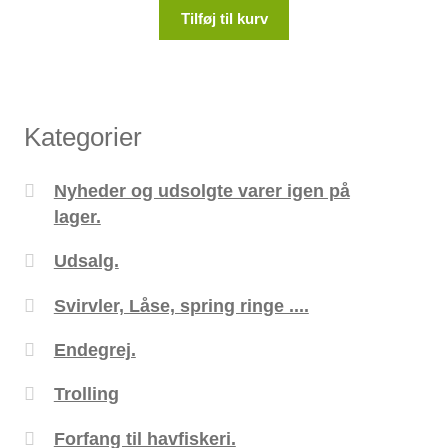
Tilføj til kurv
Kategorier
Nyheder og udsolgte varer igen på
lager.
Udsalg.
Svirvler, Låse, spring ringe ....
Endegrej.
Trolling
Forfang til havfiskeri.