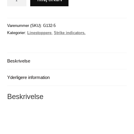
flåd
/
linestopper,
(7x15mm-
Varenummer (SKU):
G132-5
L)
Kategorier:
Linestoppere
,
Strike indicators.
-
x
6
Beskrivelse
antal
Yderligere information
Beskrivelse