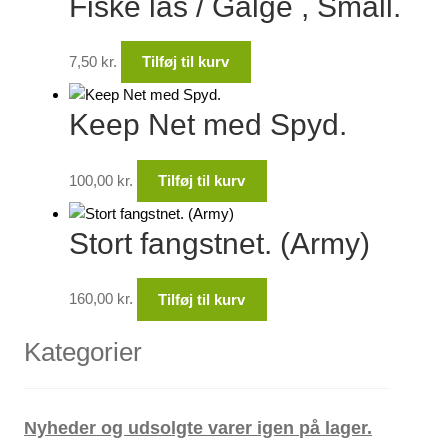
Fiske lås / Galge , Small.
7,50
kr.
Tilføj til kurv
Keep Net med Spyd.
100,00
kr.
Tilføj til kurv
Stort fangstnet. (Army)
160,00
kr.
Tilføj til kurv
Kategorier
Nyheder og udsolgte varer igen på lager.