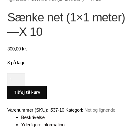
Lagersalg
Sænke net (1×1 meter)
—X 10
Min Konto
Glemt adgangskode
300,00
kr.
3 på lager
Sænke
net
(1x1
Tilføj til kurv
meter)
-
Varenummer (SKU):
i537-10
Kategori:
Net og lignende
-
Beskrivelse
-
Yderligere information
X
10