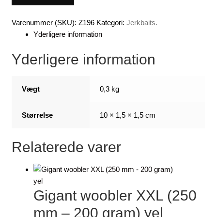
mm
-90
Varenummer (SKU):
Z196
Kategori:
Jerkbaits.
gram
Yderligere information
-
synkende)
Yderligere information
antal
Vægt
0,3 kg
Størrelse
10 × 1,5 × 1,5 cm
Relaterede varer
Gigant woobler XXL (250
mm – 200 gram) yel