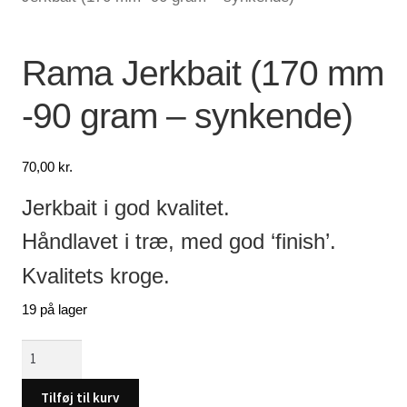
Lagersalg
Rama Jerkbait (170 mm
Min Konto
-90 gram – synkende)
Glemt adgangskode
70,00
kr.
Jerkbait i god kvalitet.
Håndlavet i træ, med god ‘finish’.
Kvalitets kroge.
19 på lager
Rama
Jerkbait
(170
Tilføj til kurv