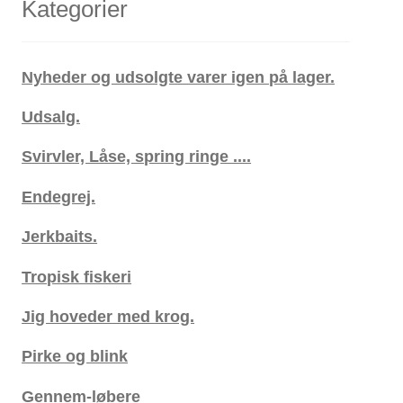
Kategorier
Nyheder og udsolgte varer igen på lager.
Udsalg.
Svirvler, Låse, spring ringe ....
Endegrej.
Jerkbaits.
Tropisk fiskeri
Jig hoveder med krog.
Pirke og blink
Gennem-løbere