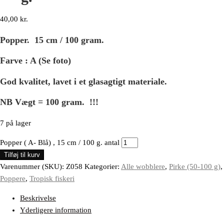
40,00
kr.
Popper. 15 cm / 100 gram.
Farve : A (Se foto)
God kvalitet, lavet i et glasagtigt materiale.
NB Vægt = 100 gram. !!!
7 på lager
Popper ( A- Blå) , 15 cm / 100 g. antal
Tilføj til kurv
Varenummer (SKU):
Z058
Kategorier:
Alle wobblere
,
Pirke (50-100 g)
,
Poppere
,
Tropisk fiskeri
Beskrivelse
Yderligere information