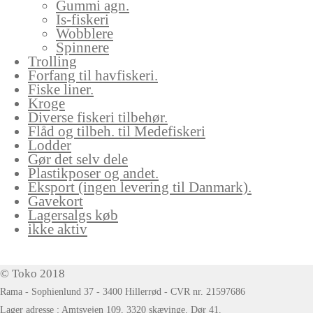
Gummi agn.
Is-fiskeri
Wobblere
Spinnere
Trolling
Forfang til havfiskeri.
Fiske liner.
Kroge
Diverse fiskeri tilbehør.
Flåd og tilbeh. til Medefiskeri
Lodder
Gør det selv dele
Plastikposer og andet.
Eksport (ingen levering til Danmark).
Gavekort
Lagersalgs køb
ikke aktiv
© Toko 2018
Rama - Sophienlund 37 - 3400 Hillerrød - CVR nr. 21597686
Lager adresse : Amtsvejen 109, 3320 skævinge. Dør 41.