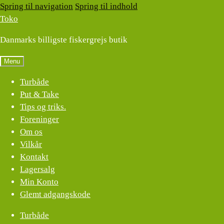
Spring til navigation
Spring til indhold
Toko
Danmarks billigste fiskergrejs butik
Menu
Turbåde
Put & Take
Tips og triks.
Foreninger
Om os
Vilkår
Kontakt
Lagersalg
Min Konto
Glemt adgangskode
Turbåde