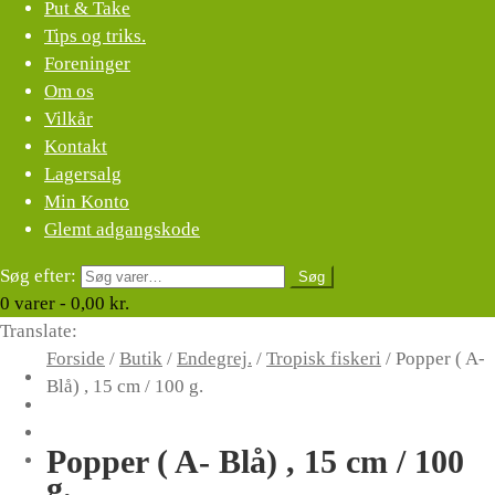
Put & Take
Tips og triks.
Foreninger
Om os
Vilkår
Kontakt
Lagersalg
Min Konto
Glemt adgangskode
Søg efter:
Søg
0
varer -
0,00
kr.
Translate:
Forside
/
Butik
/
Endegrej.
/
Tropisk fiskeri
/
Popper ( A-
Blå) , 15 cm / 100 g.
Popper ( A- Blå) , 15 cm / 100
g.