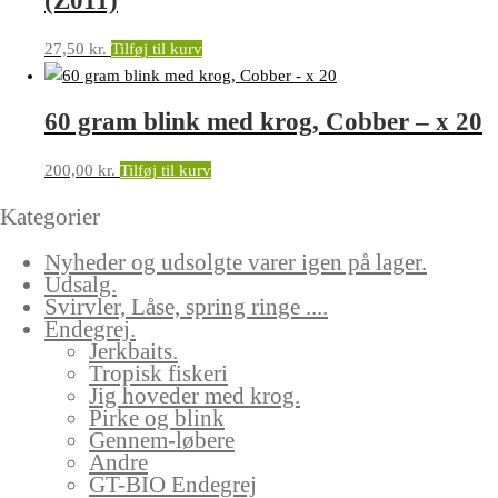
(Z011)
27,50
kr.
Tilføj til kurv
60 gram blink med krog, Cobber – x 20
200,00
kr.
Tilføj til kurv
Kategorier
Nyheder og udsolgte varer igen på lager.
Udsalg.
Svirvler, Låse, spring ringe ....
Endegrej.
Jerkbaits.
Tropisk fiskeri
Jig hoveder med krog.
Pirke og blink
Gennem-løbere
Andre
GT-BIO Endegrej