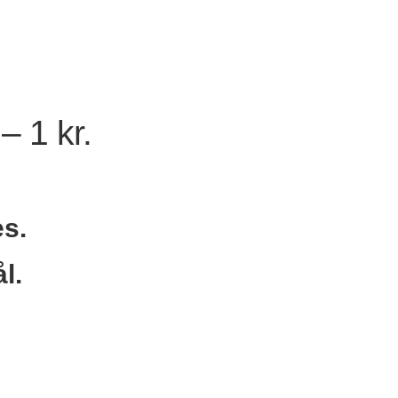
– 1 kr.
es.
l.