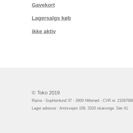
Gavekort
Lagersalgs køb
ikke aktiv
© Toko 2019
Rama - Sophienlund 37 - 3400 Hillerrød - CVR nr. 2159768
Lager adresse : Amtsvejen 109, 3320 skævinge. Dør 41.