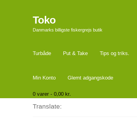
Toko
Spring
Spring
til
til
Danmarks billigste fiskergrejs butik
navigation
indhold
Turbåde
Put & Take
Tips og triks.
Min Konto
Glemt adgangskode
0
varer -
0,00
kr.
Translate: