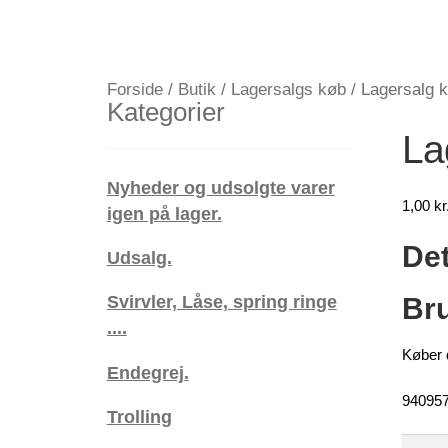
Forside
/
Butik
/
Lagersalgs køb
/
Lagersalg kø
Kategorier
La
Nyheder og udsolgte varer
1,00
kr
igen på lager.
Det
Udsalg.
Svirvler, Låse, spring ringe
Bru
....
Køber d
Endegrej.
940957
Trolling
Lagers