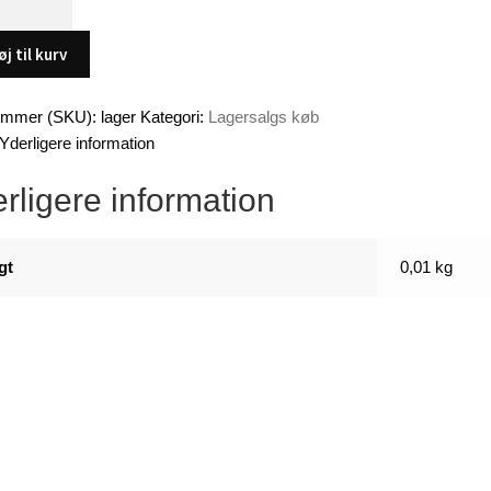
øj til kurv
ej
ummer (SKU):
lager
Kategori:
Lagersalgs køb
Yderligere information
rligere information
gt
0,01 kg