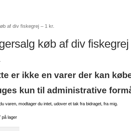
b af div fiskegrej – 1 kr.
gersalg køb af div fiskegrej 
.
te er ikke en varer der kan køb
ges kun til administrative formå
u varen, modtager du intet, udover et tak fra bidraget, fra mig.
 på lager
alg