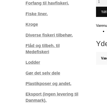
Forfang til havfiskeri.
køb
af
Tilf
Fiske liner.
div
fiskegr
Kroge
Varen
-
1
Diverse fiskeri tilbehør.
kr.
Yde
Flåd og tilbeh. til
antal
Medefiskeri
Væ
Lodder
Gør det selv dele
Plastikposer og andet.
Eksport (ingen levering til
Danmark).