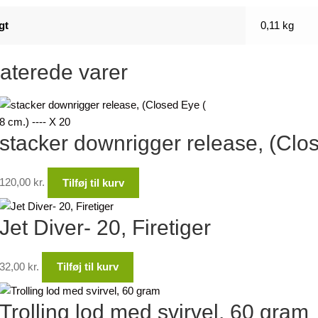
gt
0,11 kg
aterede varer
stacker downrigger release, (Clo
120,00
kr.
Tilføj til kurv
Jet Diver- 20, Firetiger
32,00
kr.
Tilføj til kurv
Trolling lod med svirvel, 60 gram