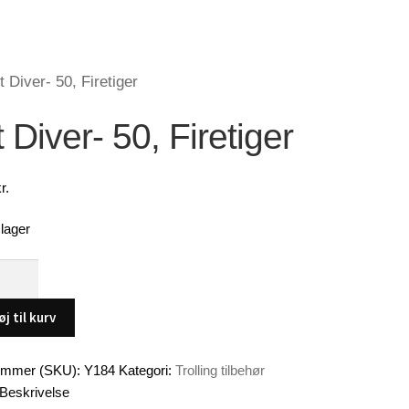
t Diver- 50, Firetiger
 Diver- 50, Firetiger
r.
lager
øj til kurv
r
ummer (SKU):
Y184
Kategori:
Trolling tilbehør
Beskrivelse