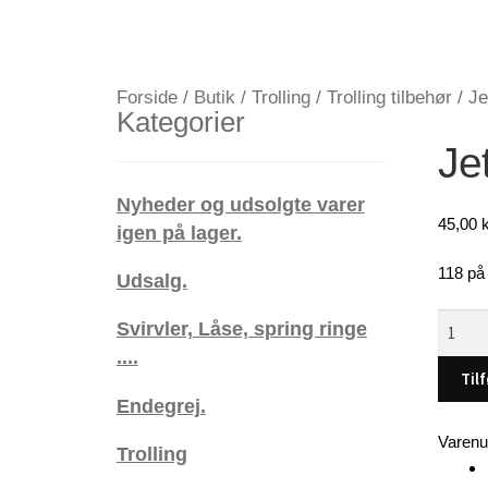
Forside
/
Butik
/
Trolling
/
Trolling tilbehør
/
Je
Kategorier
Jet
Nyheder og udsolgte varer
45,00
k
igen på lager.
118 på 
Udsalg.
Jet
Svirvler, Låse, spring ringe
Diver-
....
50,
Tilf
Firetige
Endegrej.
antal
Varen
Trolling