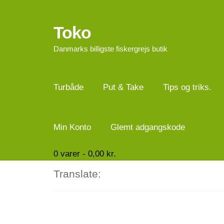
Toko
Spring
Spring
til
til
Danmarks billigste fiskergrejs butik
navigation
indhold
Turbåde
Put & Take
Tips og triks.
Min Konto
Glemt adgangskode
0
varer -
0,00
kr.
Translate: