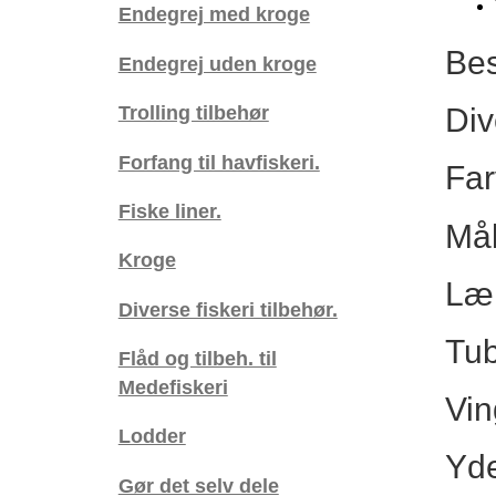
Endegrej med kroge
Bes
Endegrej uden kroge
Trolling tilbehør
Div
Forfang til havfiskeri.
Far
Fiske liner.
Mål
Kroge
Læ
Diverse fiskeri tilbehør.
Tub
Flåd og tilbeh. til
Medefiskeri
Vin
Lodder
Yde
Gør det selv dele