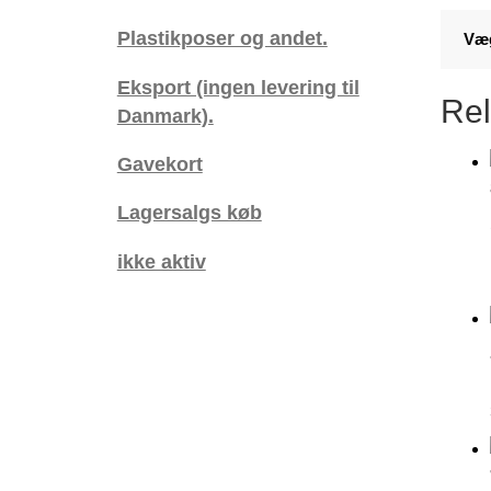
Plastikposer og andet.
Væ
Eksport (ingen levering til
Rel
Danmark).
Gavekort
Lagersalgs køb
ikke aktiv