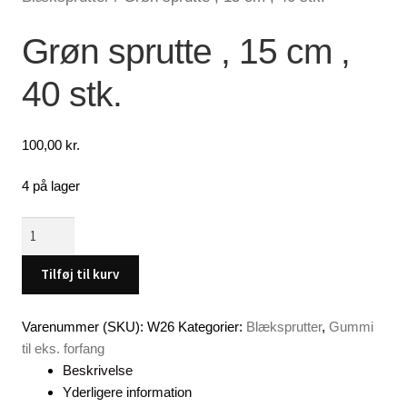
Lagersalg
Grøn sprutte , 15 cm ,
40 stk.
Min Konto
Glemt adgangskode
100,00
kr.
4 på lager
Grøn
sprutte
,
Tilføj til kurv
15
cm
Varenummer (SKU):
W26
Kategorier:
Blæksprutter
,
Gummi
,
til eks. forfang
40
Beskrivelse
stk.
Yderligere information
antal