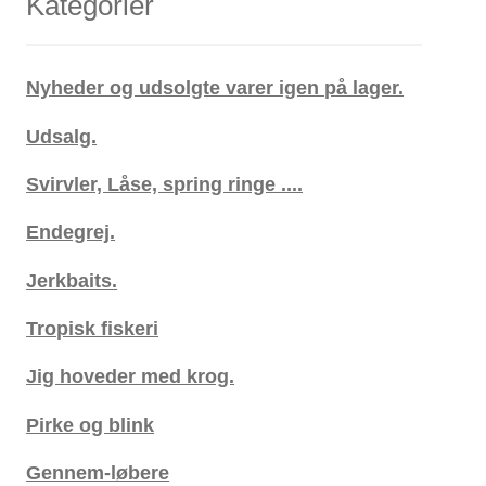
Kategorier
Nyheder og udsolgte varer igen på lager.
Udsalg.
Svirvler, Låse, spring ringe ....
Endegrej.
Jerkbaits.
Tropisk fiskeri
Jig hoveder med krog.
Pirke og blink
Gennem-løbere