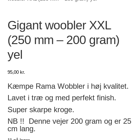
Lagersalg
Gigant woobler XXL
Min Konto
(250 mm – 200 gram)
Glemt adgangskode
yel
95,00
kr.
Kæmpe Rama Wobbler i høj kvalitet.
Lavet i træ og med perfekt finish.
Super skarpe kroge.
NB !! Denne vejer 200 gram og er 25
cm lang.