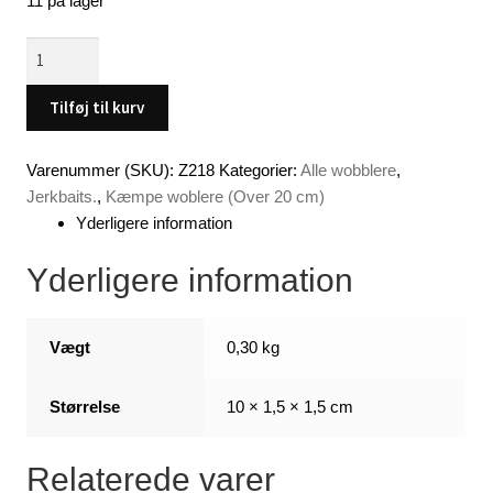
11 på lager
Gigant
woobler
XXL
Tilføj til kurv
(250
mm
Varenummer (SKU):
Z218
Kategorier:
Alle wobblere
,
-
Jerkbaits.
,
Kæmpe woblere (Over 20 cm)
200
Yderligere information
gram)
yel
Yderligere information
antal
Vægt
0,30 kg
Størrelse
10 × 1,5 × 1,5 cm
Relaterede varer