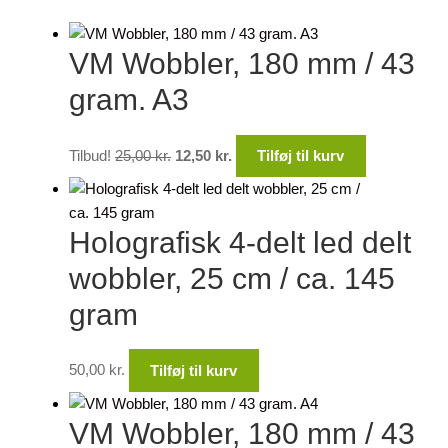
VM Wobbler, 180 mm / 43
gram. A3
Den
Den
Tilbud!
25,00
kr.
12,50
kr.
Tilføj til kurv
oprindelige
aktuelle
pris
pris
var:
er:
Holografisk 4-delt led delt
25,00 kr..
12,50 kr..
wobbler, 25 cm / ca. 145
gram
50,00
kr.
Tilføj til kurv
VM Wobbler, 180 mm / 43