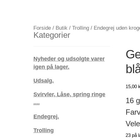
Forside
/
Butik
/
Trolling
/
Endegrej uden krog
Kategorier
Ge
Nyheder og udsolgte varer
bl
igen på lager.
Udsalg.
15,00
k
Svirvler, Låse, spring ringe
16 
....
Farv
Endegrej.
Vele
Trolling
23 på l