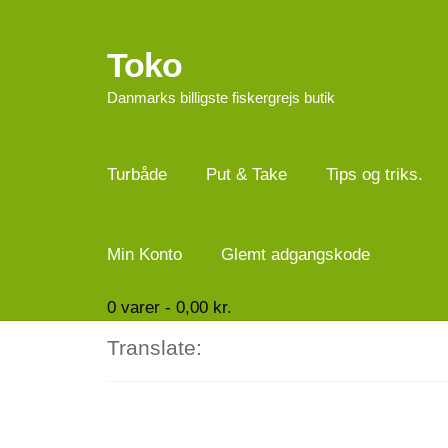
Toko
Spring
Spring
til
til
Danmarks billigste fiskergrejs butik
navigation
indhold
Turbåde
Put & Take
Tips og triks.
Min Konto
Glemt adgangskode
0
varer -
0,00
kr.
Translate: