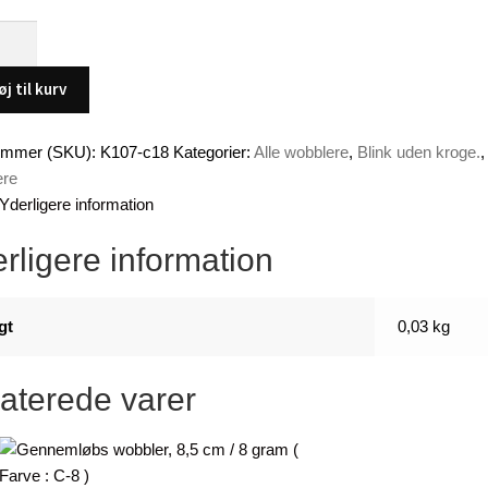
mløbs
r
øj til kurv
ummer (SKU):
K107-c18
Kategorier:
Alle wobblere
,
Blink uden kroge.
ere
Yderligere information
rligere information
gt
0,03 kg
aterede varer