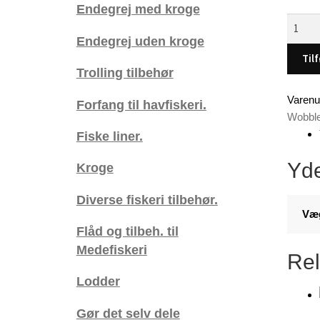
Endegrej med kroge
Genne
wobble
Endegrej uden kroge
-
Tilf
Trolling tilbehør
10,8
cm
Varen
Forfang til havfiskeri.
(
Wobbl
Farve
Fiske liner.
:
Grøn-
Yde
Kroge
blå-
sort
Diverse fiskeri tilbehør.
C-
Væ
18
Flåd og tilbeh. til
)
Medefiskeri
Rel
antal
Lodder
Gør det selv dele