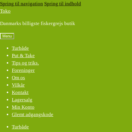
Spring til navigation
Spring til indhold
Toko
Danmarks billigste fiskergrejs butik
Menu
Turbåde
Put & Take
Tips og triks.
Foreninger
Om os
Vilkår
Kontakt
Lagersalg
Min Konto
Glemt adgangskode
Turbåde