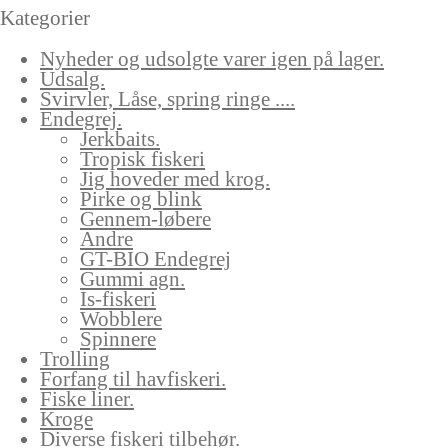
Kategorier
Nyheder og udsolgte varer igen på lager.
Udsalg.
Svirvler, Låse, spring ringe ....
Endegrej.
Jerkbaits.
Tropisk fiskeri
Jig hoveder med krog.
Pirke og blink
Gennem-løbere
Andre
GT-BIO Endegrej
Gummi agn.
Is-fiskeri
Wobblere
Spinnere
Trolling
Forfang til havfiskeri.
Fiske liner.
Kroge
Diverse fiskeri tilbehør.