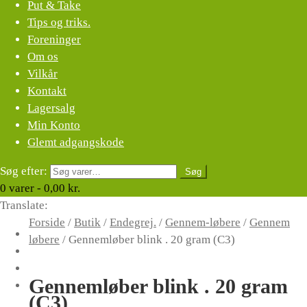
Put & Take
Tips og triks.
Foreninger
Om os
Vilkår
Kontakt
Lagersalg
Min Konto
Glemt adgangskode
Søg efter:
Søg
0
varer -
0,00
kr.
Translate:
Forside
/
Butik
/
Endegrej.
/
Gennem-løbere
/
Gennem
løbere
/
Gennemløber blink . 20 gram (C3)
Gennemløber blink . 20 gram
(C3)