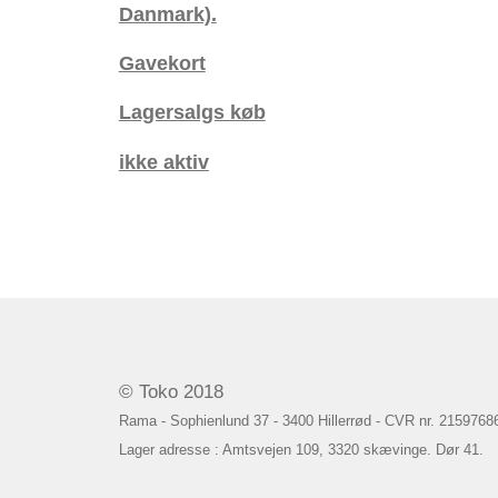
Danmark).
Gavekort
Lagersalgs køb
ikke aktiv
© Toko 2018
Rama - Sophienlund 37 - 3400 Hillerrød - CVR nr. 2159768
Lager adresse : Amtsvejen 109, 3320 skævinge. Dør 41.