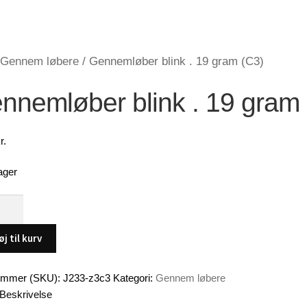
Gennem løbere
/
Gennemløber blink . 19 gram (C3)
nnemløber blink . 19 gram
r.
ager
mløber
øj til kurv
ummer (SKU):
J233-z3c3
Kategori:
Gennem løbere
Beskrivelse