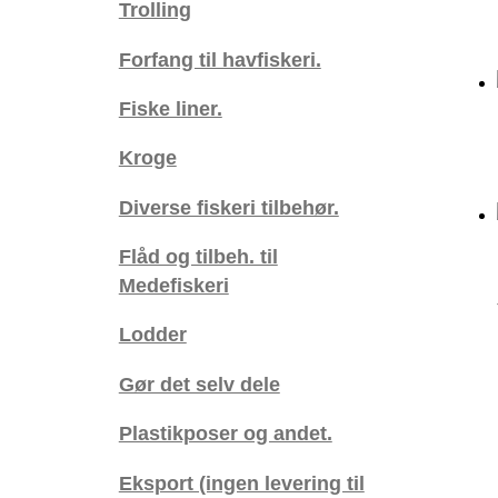
Trolling
Forfang til havfiskeri.
Fiske liner.
Kroge
Diverse fiskeri tilbehør.
Flåd og tilbeh. til
Medefiskeri
Lodder
Gør det selv dele
Plastikposer og andet.
Eksport (ingen levering til