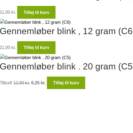
11,00
kr.
Tilføj til kurv
Gennemløber blink , 12 gram (C6
11,00
kr.
Tilføj til kurv
Gennemløber blink . 20 gram (C5
Den
Den
Tilbud!
12,50
kr.
6,25
kr.
Tilføj til kurv
oprindelige
aktuelle
pris
pris
var:
er:
12,50 kr..
6,25 kr..