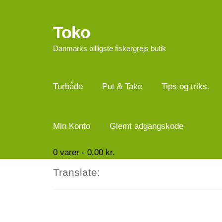
Toko
Spring
Spring
til
til
Danmarks billigste fiskergrejs butik
navigation
indhold
Turbåde
Put & Take
Tips og triks.
Min Konto
Glemt adgangskode
0
varer -
0,00
kr.
Translate: