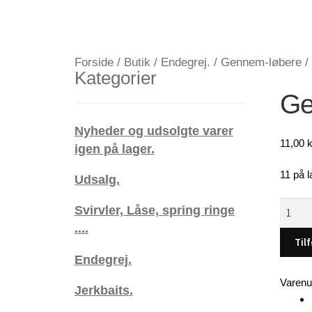
Forside
/
Butik
/
Endegrej.
/
Gennem-løbere
/
Kategorier
Ge
Nyheder og udsolgte varer
11,00
k
igen på lager.
11 på l
Udsalg.
Genne
Svirvler, Låse, spring ringe
blink
....
.
Tilf
19
Endegrej.
gram
Varen
Jerkbaits.
(C3)
antal