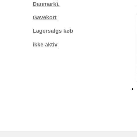
Danmark).
Gavekort
Lagersalgs køb
ikke aktiv