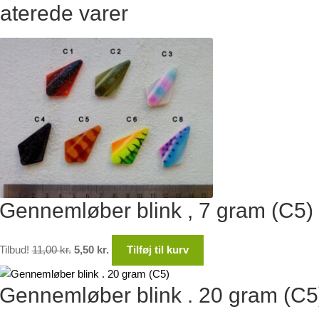
aterede varer
Gennemløber blink , 7 gram (C5)
Den
Den
Tilbud!
11,00
kr.
5,50
kr.
Tilføj til kurv
oprindelige
aktuelle
pris
pris
Gennemløber blink . 20 gram (C5
var:
er:
11,00 kr..
5,50 kr..