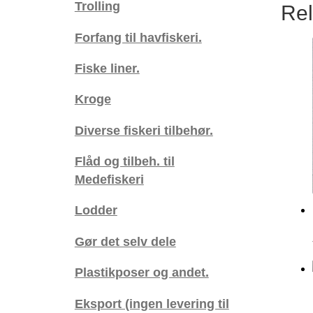
Trolling
Rel
Forfang til havfiskeri.
Fiske liner.
Kroge
Diverse fiskeri tilbehør.
Flåd og tilbeh. til
Medefiskeri
Lodder
Gør det selv dele
Plastikposer og andet.
Eksport (ingen levering til