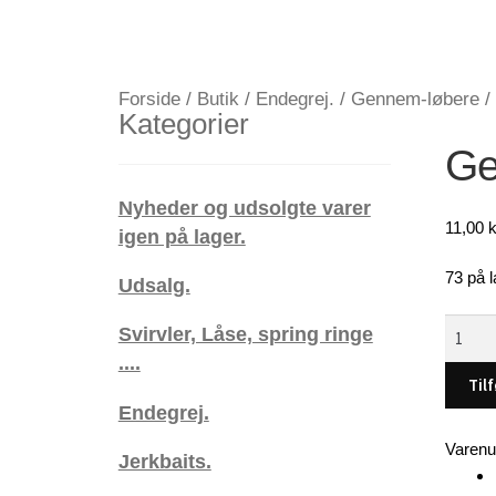
Forside
/
Butik
/
Endegrej.
/
Gennem-løbere
/
Kategorier
Ge
Nyheder og udsolgte varer
11,00
k
igen på lager.
73 på l
Udsalg.
Genne
Svirvler, Låse, spring ringe
blink
....
,
Tilf
12
Endegrej.
gram
Varen
Jerkbaits.
(C8)
antal