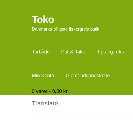
Toko
Spring
Spring
til
til
Danmarks billigste fiskergrejs butik
navigation
indhold
Turbåde
Put & Take
Tips og triks.
Min Konto
Glemt adgangskode
0
varer -
0,00
kr.
Translate: