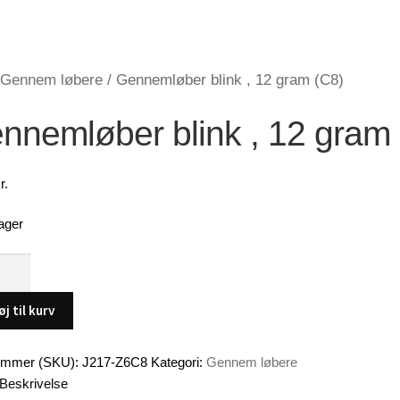
Gennem løbere
/
Gennemløber blink , 12 gram (C8)
nnemløber blink , 12 gram
r.
ager
mløber
øj til kurv
ummer (SKU):
J217-Z6C8
Kategori:
Gennem løbere
Beskrivelse