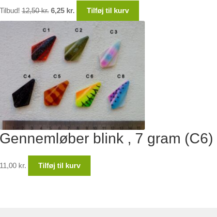
Den
Den
Tilbud!
12,50
kr.
6,25
kr.
Tilføj til kurv
oprindelige
aktuelle
pris
pris
var:
er:
12,50 kr..
6,25 kr..
Gennemløber blink , 7 gram (C6)
11,00
kr.
Tilføj til kurv