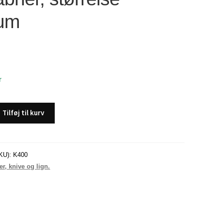
um
r
Tilføj til kurv
KU):
K400
r, knive og lign.