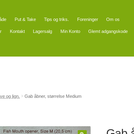
åde
Put & Take
Tips og triks.
Foreninger
Om os
r
Kontakt
Lagersalg
Min Konto
Glemt adgangskode
ve og lign.
Gab åbner, størrelse Medium
Gab å