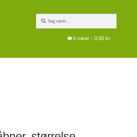
Søg
Søg
efter:
0
varer -
0,00
kr.
bner, størrelse