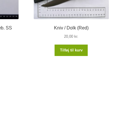
æb. SS
Kniv / Dolk (Red)
20,00
kr.
en
Tilføj til kurv
ktuelle
is
:
,00 kr..