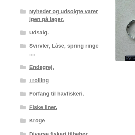
Nyheder og udsolgte varer
igen på lager.
Udsalg.
Svirvler, Låse, spring ringe
....
Endegrej.
Trolling
Forfang til havfiskeri.
Fiske liner.
Kroge
Diverse fiskeri tilbehør.