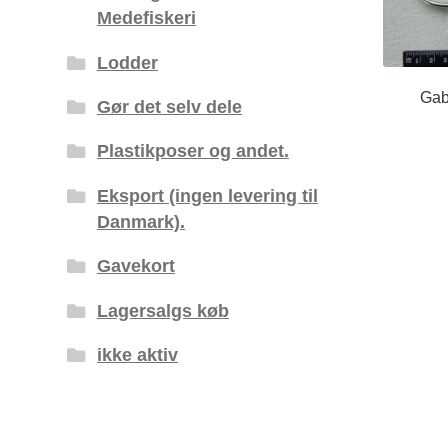
Medefiskeri
Lodder
Gab
Gør det selv dele
Plastikposer og andet.
Eksport (ingen levering til
Danmark).
Gavekort
Lagersalgs køb
ikke aktiv