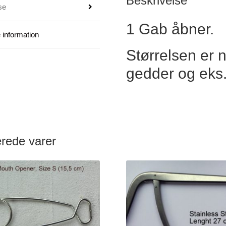
Beskrivelse
se
1 Gab åbner.
 information
Størrelsen er 
gedder og eks.
erede varer