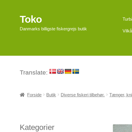
Toko
Spring
Spring
Turb
til
til
Danmarks billigste fiskergrejs butik
Vilkå
navigation
indhold
Translate:
Forside
Butik
Diverse fiskeri tilbehør.
Tænger, kni
Kategorier