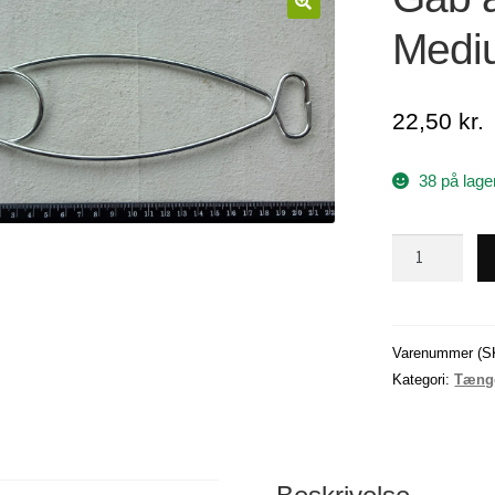
Medi
22,50
kr.
38 på lage
Gab
åbner,
størrelse
Medium
antal
Varenummer (S
Kategori:
Tænge