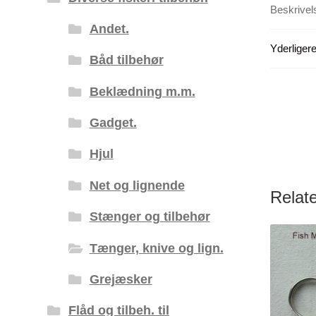
Beskrivel
Andet.
Yderligere
Båd tilbehør
Beklædning m.m.
Gadget.
Hjul
Net og lignende
Relat
Stænger og tilbehør
Tænger, knive og lign.
Grejæsker
Flåd og tilbeh. til