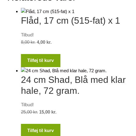
Flåd, 17 cm (515-fat) x 1
Tilbud!
Den
Den
8,00
kr.
4,00
kr.
oprindelige
aktuelle
pris
pris
Tilføj til kurv
var:
er:
8,00 kr..
4,00 kr..
24 cm Shad, Blå med klar
hale, 72 gram.
Tilbud!
Den
Den
25,00
kr.
15,00
kr.
oprindelige
aktuelle
pris
pris
Tilføj til kurv
var:
er: