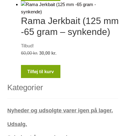
25,00 kr..
15,00 kr..
Rama Jerkbait (125 mm
-65 gram – synkende)
Tilbud!
Den
Den
60,00
kr.
30,00
kr.
oprindelige
aktuelle
pris
pris
Tilføj til kurv
var:
er:
60,00 kr..
30,00 kr..
Kategorier
Nyheder og udsolgte varer igen på lager.
Udsalg.