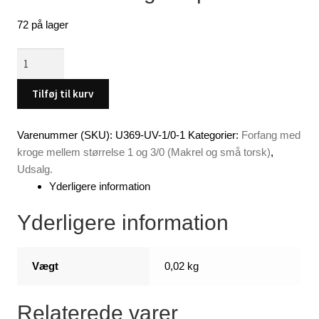
72 på lager
Forfang
med
5
Tilføj til kurv
x
1/0
Varenummer (SKU):
U369-UV-1/0-1
Kategorier:
Forfang med
kroge,
kroge mellem størrelse 1 og 3/0 (Makrel og små torsk)
,
neon
Udsalg.
gul
Yderligere information
med
UV
Yderligere information
-
-
x
Vægt
0,02 kg
1
antal
Relaterede varer