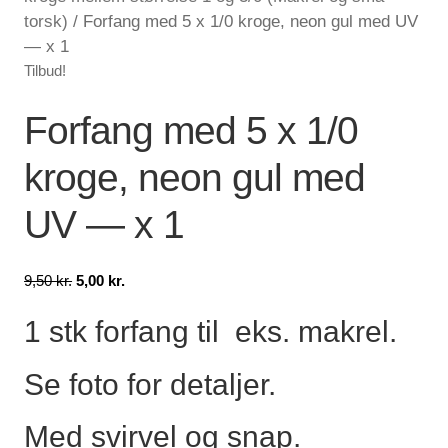
torsk)
/
Forfang med 5 x 1/0 kroge, neon gul med UV
Lagersalg
— x 1
Tilbud!
Min Konto
Forfang med 5 x 1/0
Glemt adgangskode
kroge, neon gul med
UV — x 1
Den
Den
9,50
kr.
5,00
kr.
oprindelige
aktuelle
1 stk forfang til eks. makrel.
pris
pris
var:
er:
9,50 kr..
5,00 kr..
Se foto for detaljer.
Med svirvel og snap.