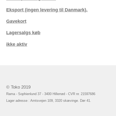
Eksport (ingen levering til Danmark).
Gavekort
Lagersalgs køb
ikke aktiv
© Toko 2019
Rama - Sophienlund 37 - 3400 Hillerrød - CVR nr. 21597686
Lager adresse : Amtsvejen 109, 3320 skævinge. Dør 41.