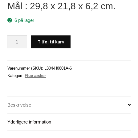
Mål : 29,8 x 21,8 x 6,2 cm.
6 på lager
Flueæske,
Tilføj til kurv
Dobbelt
sidet
(29,8
x
Varenummer (SKU):
L304-H0801A-6
21,8
Kategori:
Flue æsker
x
6,2
cm)
Beskrivelse
H801A
-
-
Yderligere information
-
X