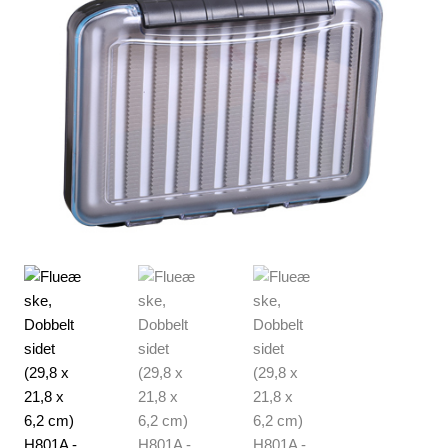
Lagersalg
Min Konto
Glemt adgangskode