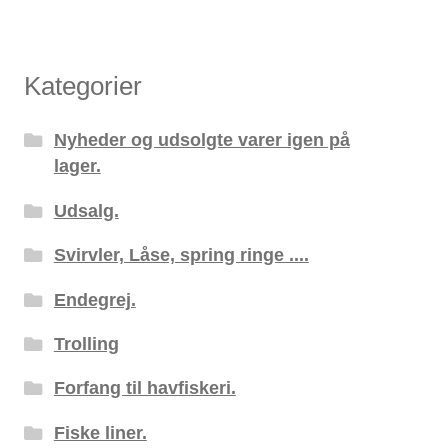
Kategorier
Nyheder og udsolgte varer igen på
lager.
Udsalg.
Svirvler, Låse, spring ringe ....
Endegrej.
Trolling
Forfang til havfiskeri.
Fiske liner.