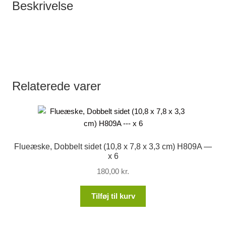
Beskrivelse
6
antal
Relaterede varer
Flueæske, Dobbelt sidet (10,8 x 7,8 x 3,3 cm) H809A —
x 6
180,00
kr.
Tilføj til kurv