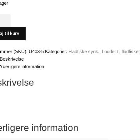
ager
ke
øj til kurv
ummer (SKU):
U403-5
Kategorier:
Fladfiske synk.
,
Lodder til fladfisker
Beskrivelse
Yderligere information
krivelse
rligere information