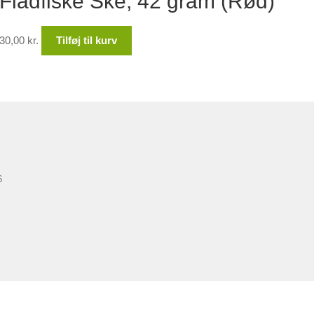
Fladfiske Ske, 42 gram (Rød)
30,00
kr.
Tilføj til kurv
6