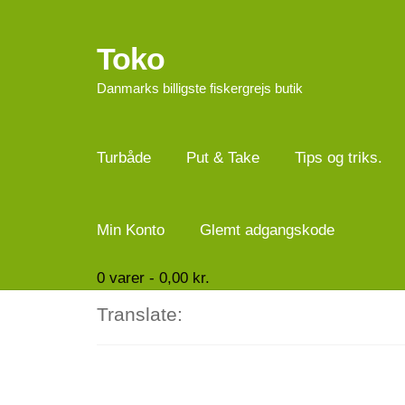
Toko
Spring
Spring
til
til
Danmarks billigste fiskergrejs butik
navigation
indhold
Turbåde
Put & Take
Tips og triks.
Min Konto
Glemt adgangskode
0
varer -
0,00
kr.
Translate: