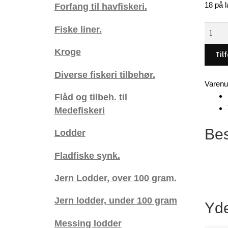
18 på l
Forfang til havfiskeri.
Fladfis
Fiske liner.
Ske,
Kroge
95
Tilf
gram
Diverse fiskeri tilbehør.
(Rød)
Varen
,
Flåd og tilbeh. til
4
Medefiskeri
stk.
antal
Bes
Lodder
Fladfiske synk.
Jern Lodder, over 100 gram.
Jern lodder, under 100 gram
Yde
Messing lodder