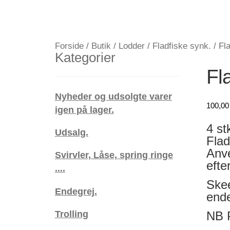
Forside
/
Butik
/
Lodder
/
Fladfiske synk.
/
Fl
Kategorier
Fl
Nyheder og udsolgte varer
100,0
igen på lager.
4 st
Udsalg.
Flad
Anve
Svirvler, Låse, spring ringe
efte
....
Skee
Endegrej.
ende
Trolling
NB P