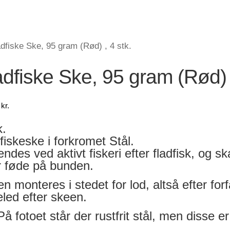
adfiske Ske, 95 gram (Rød) , 4 stk.
adfiske Ske, 95 gram (Rød) ,
0
kr.
k.
fiskeske i forkromet Stål.
ndes ved aktivt fiskeri efter fladfisk, og sk
r føde på bunden.
n monteres i stedet for lod, altså efter fo
led efter skeen.
å fotoet står der rustfrit stål, men disse e