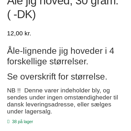
Åle jig hoved, 30 gram.
( -DK)
Lagersalg
Min Konto
12,00
kr.
Glemt adgangskode
Åle-lignende jig hoveder i 4
forskellige størrelser.
Se overskrift for størrelse.
NB !! Denne varer indeholder bly, og
sendes under ingen omstændigheder til
dansk leveringsadresse, eller sælges
under lagersalg.
38 på lager