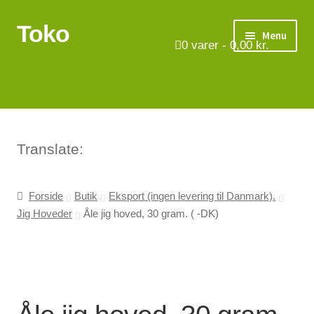
Toko
Spring
Spring
Menu
til
til
0
varer -
0,00
kr.
navigation
indhold
Turbåde
Put & Take
Tips og triks.
Translate:
Foreninger
Forside
Butik
Eksport (ingen levering til Danmark).
Jig Hoveder
Åle jig hoved, 30 gram. ( -DK)
Om os
Vilkår
Kontakt