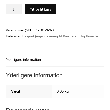
Åle
Tilføj til kurv
jig
hoved,
30
gram.
Varenummer (SKU):
ZY301-NW-80
(
Kategorier:
Eksport (ingen levering til Danmark).
,
Jig Hoveder
-
DK)
antal
Yderligere information
Yderligere information
Vægt
0,05 kg