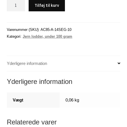
Egg
Tilføj til kurv
Sinker,
Rustfrit
stål
,
Varenummer (SKU):
AC85-A-14SEG-10
7,2
Kategori:
Jern lodder, under 100 gram
gram
,
10
Yderligere information
stk.
antal
Yderligere information
Vægt
0,06 kg
Relaterede varer