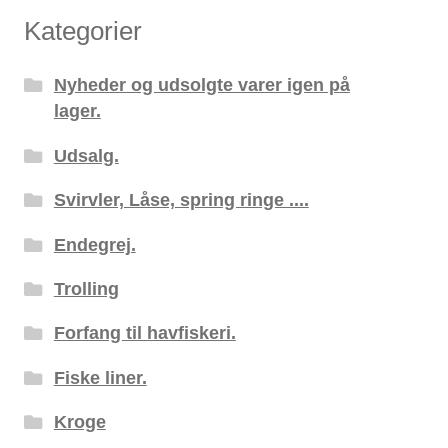
Kategorier
Nyheder og udsolgte varer igen på
lager.
Udsalg.
Svirvler, Låse, spring ringe ....
Endegrej.
Trolling
Forfang til havfiskeri.
Fiske liner.
Kroge