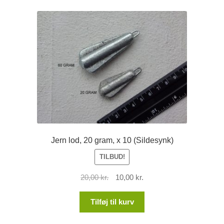
Jern lod, 20 gram, x 10 (Sildesynk)
TILBUD!
Den
Den
20,00
kr.
10,00
kr.
oprindelige
aktuelle
pris
pris
Tilføj til kurv
var:
er: