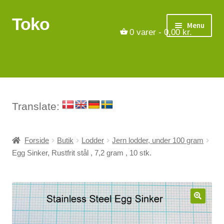
Toko
Spring
Spring
Menu
til
til
0
varer -
0,00
kr.
navigation
indhold
Turbåde
Put & Take
Tips og triks.
Translate:
Foreninger
Forside
Butik
Lodder
Jern lodder, under 100 gram
Egg Sinker, Rustfrit stål , 7,2 gram , 10 stk.
Om os
Vilkår
Kontakt