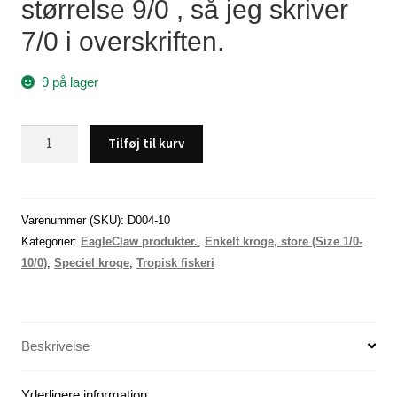
størrelse 9/0 , så jeg skriver
7/0 i overskriften.
9 på lager
EagleClaw
Tilføj til kurv
rig
,
størrelse
7/0
Varenummer (SKU):
D004-10
kroge
Kategorier:
EagleClaw produkter.
,
Enkelt kroge, store (Size 1/0-
(9/0)
10/0)
,
Speciel kroge
,
Tropisk fiskeri
-
-
-
Beskrivelse
-
x
10
Yderligere information