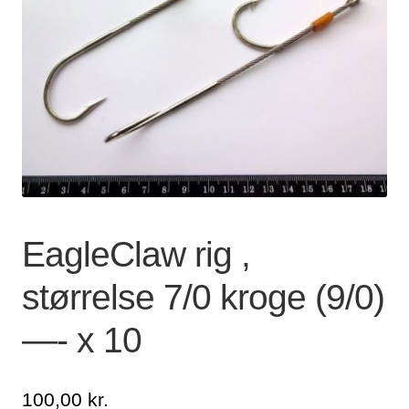
Lagersalg
Min Konto
Glemt adgangskode
EagleClaw rig ,
størrelse 7/0 kroge (9/0)
—- x 10
100,00
kr.