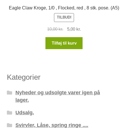
Eagle Claw Kroge, 1/0 , Flocked, red , 8 stk. pose. (A5)
TILBUD!
Den
Den
10,00
kr.
5,00
kr.
oprindelige
aktuelle
pris
pris
Tilføj til kurv
var:
er:
10,00 kr..
5,00 kr..
Kategorier
Nyheder og udsolgte varer igen på
lager.
Udsalg.
Svirvler, Låse, spring ringe ....