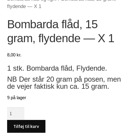
flydende — X 1
Lagersalg
Bombarda flåd, 15
Min Konto
gram, flydende — X 1
Glemt adgangskode
8,00
kr.
1 stk. Bombarda flåd, Flydende.
NB Der står 20 gram på posen, men
de vejer faktisk kun ca. 15 gram.
9 på lager
Bombarda
flåd,
15
Tilføj til kurv
gram,