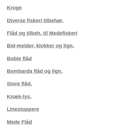
Kroge
Diverse fiskeri tilbehør.
Flåd og tilbeh. til Medefiskeri
Bid-melder, klokker og lign.
Boble flåd
Bombarda flåd og lign.
Store flåd.
Knæk-lys.
Linestoppere
Mede Flåd