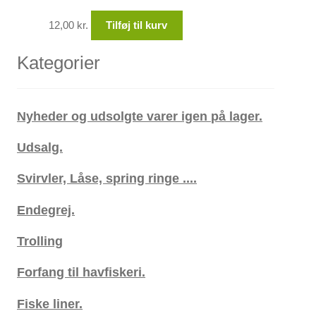
12,00
kr.
Tilføj til kurv
Kategorier
Nyheder og udsolgte varer igen på lager.
Udsalg.
Svirvler, Låse, spring ringe ....
Endegrej.
Trolling
Forfang til havfiskeri.
Fiske liner.