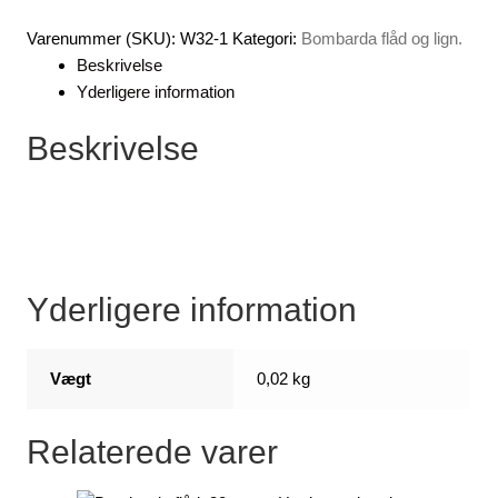
flydende
Varenummer (SKU):
W32-1
Kategori:
Bombarda flåd og lign.
-
Beskrivelse
-
Yderligere information
-
X
Beskrivelse
1
antal
Yderligere information
Vægt
0,02 kg
Relaterede varer