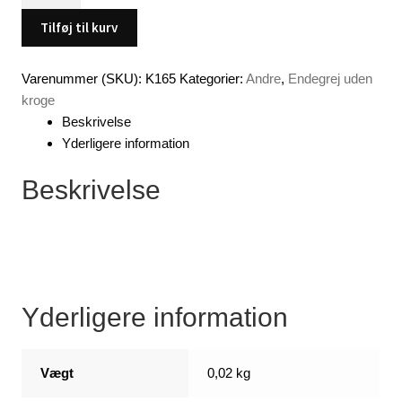
,
13
Tilføj til kurv
cm
(Color
Varenummer (SKU):
K165
Kategorier:
Andre
,
Endegrej uden
:
kroge
ftr)
Beskrivelse
antal
Yderligere information
Beskrivelse
Yderligere information
Vægt
0,02 kg