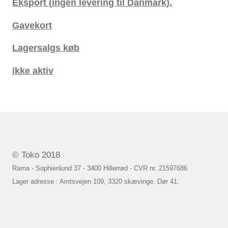
Eksport (ingen levering til Danmark).
Gavekort
Lagersalgs køb
ikke aktiv
© Toko 2018
Rama - Sophienlund 37 - 3400 Hillerrød - CVR nr. 21597686
Lager adresse : Amtsvejen 109, 3320 skævinge. Dør 41.