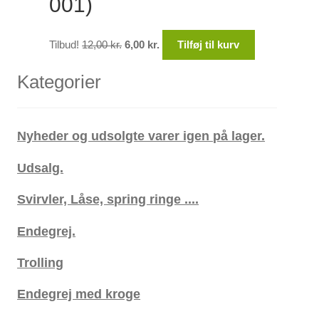
001)
Den
Den
Tilbud!
12,00
kr.
6,00
kr.
Tilføj til kurv
oprindelige
aktuelle
pris
pris
Kategorier
var:
er:
12,00 kr..
6,00 kr..
Nyheder og udsolgte varer igen på lager.
Udsalg.
Svirvler, Låse, spring ringe ....
Endegrej.
Trolling
Endegrej med kroge