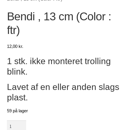
Lagersalg
Bendi , 13 cm (Color :
ftr)
Min Konto
Glemt adgangskode
12,00
kr.
1 stk. ikke monteret trolling
blink.
Lavet af en eller anden slags
plast.
59 på lager
Bendi