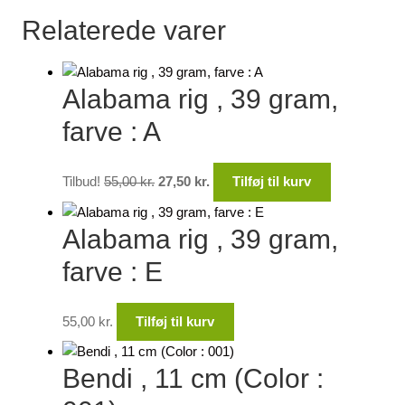
Relaterede varer
Alabama rig , 39 gram,
farve : A
Den
Den
Tilbud!
55,00
kr.
27,50
kr.
Tilføj til kurv
oprindelige
aktuelle
pris
pris
Alabama rig , 39 gram,
var:
er:
55,00 kr..
27,50 kr..
farve : E
55,00
kr.
Tilføj til kurv
Bendi , 11 cm (Color :