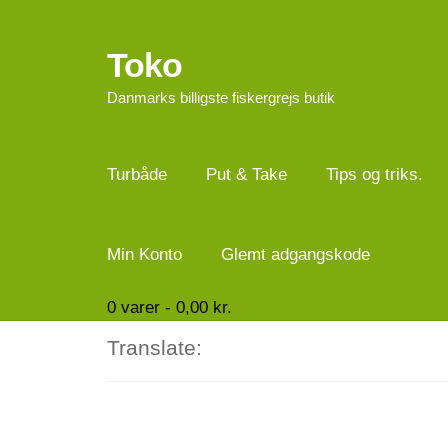
Toko
Spring
Spring
til
til
Danmarks billigste fiskergrejs butik
navigation
indhold
Turbåde
Put & Take
Tips og triks.
Min Konto
Glemt adgangskode
0
varer -
0,00
kr.
Translate: