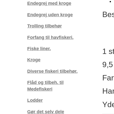
Endegrej med kroge
-
O3
Bes
Endegrej uden kroge
antal
Trolling tilbehør
Forfang til havfiskeri.
Fiske liner.
1 s
Kroge
9,5
Diverse fiskeri tilbehør.
Far
Flåd og tilbeh. til
Medefiskeri
Ham
Lodder
Yde
Gør det selv dele