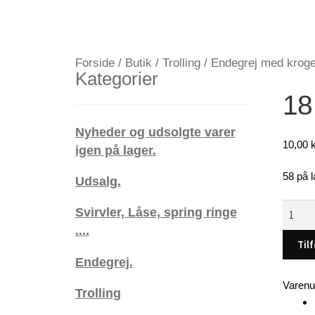
Forside
/
Butik
/
Trolling
/
Endegrej med krog
Kategorier
18
Nyheder og udsolgte varer
10,00
k
igen på lager.
58 på l
Udsalg.
18
Svirvler, Låse, spring ringe
gram,
....
blink,
Tilf
Hamme
Endegrej.
(Sølv-
Varen
Trolling
Pink)
-