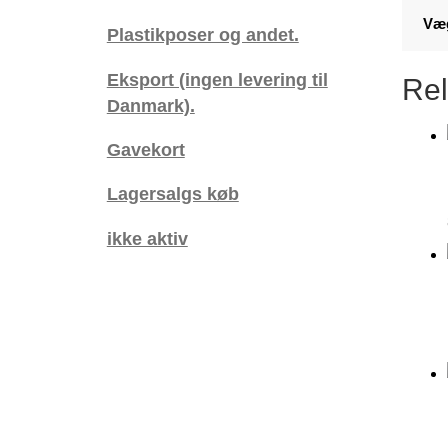
Væ
Plastikposer og andet.
Eksport (ingen levering til
Rel
Danmark).
Gavekort
Lagersalgs køb
ikke aktiv