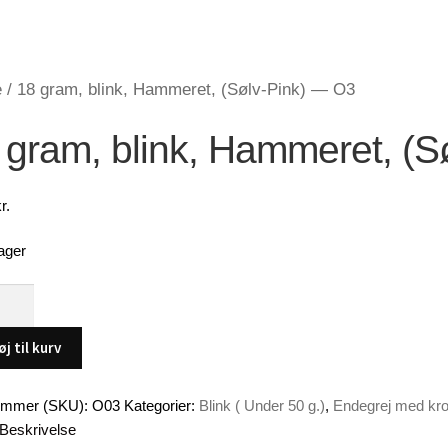
e
/
18 gram, blink, Hammeret, (Sølv-Pink) — O3
 gram, blink, Hammeret, (S
r.
ager
øj til kurv
ret,
ummer (SKU):
O03
Kategorier:
Blink ( Under 50 g.)
,
Endegrej med kr
Beskrivelse