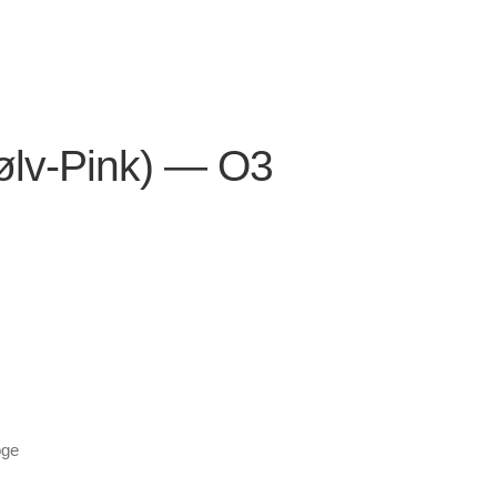
ølv-Pink) — O3
oge