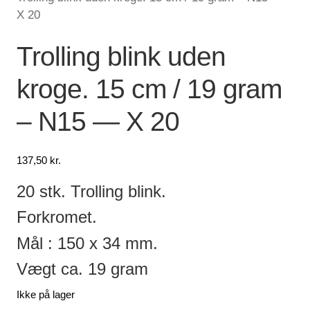
X 20
Lagersalg
Trolling blink uden
Min Konto
kroge. 15 cm / 19 gram
Glemt adgangskode
– N15 — X 20
137,50
kr.
20 stk. Trolling blink.
Forkromet.
Mål : 150 x 34 mm.
Vægt ca. 19 gram
Ikke på lager