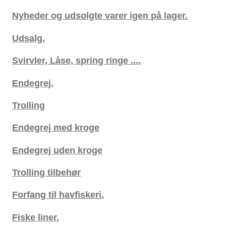
Nyheder og udsolgte varer igen på lager.
Udsalg.
Svirvler, Låse, spring ringe ....
Endegrej.
Trolling
Endegrej med kroge
Endegrej uden kroge
Trolling tilbehør
Forfang til havfiskeri.
Fiske liner.